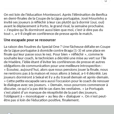
On est loin de l’éducation Montessori. Après l’élimination de Benfica
en demi-finales de la Coupe de la Ligue portugaise, José Mourinho a
invité ses joueurs à réfléchir à leur cas plutôt qu’à dormir (oui, oui)
avant le déplacement à Porto, le grand rival, la semaine prochaine.
« J’espère qu’ils dormiront aussi bien que moi, c’est-à-dire pas du
tout », a-t-il cinglé en conférence de presse après le match.
Une escapade pour se ressourcer
La raison des foudres du Special One ? Une fâcheuse défaite en Coupe
de la Ligue portugaise à domicile contre Braga (1-3) et une place en
finale qui leur passe sous le nez. Pour bien « réfléchir », comme le
souhaite leur coach, le technicien a décrété une mise au vert sur l’île
de Madère, l’idée étant d’éviter les conférences de presse et autres
obligations de communication pour une meilleure introspection :
« Écoutez, aujourd’hui, alors que nous pensions jouer la finale, nous
ne rentrons pas à la maison et nous allons à Seixal, a-t-il décrété. Les
joueurs dormiront à Seixal et il y a du travail demain et après-demain.
» Cette petite escapade sera aussi l’occasion pour le coach de renouer
le dialogue avec ses joueurs. « Demain, nous pourrons commencer à
discuter, ce qui n’a pas été le cas dans les vestiaires. » Le Portugais
s’est plaint d’un manque de réceptivité de la part des joueurs,
l’obligeant à « monologuer » au lieu de « dialoguer ». On n’est peut-
être pas si loin de l’éducation positive, finalement.