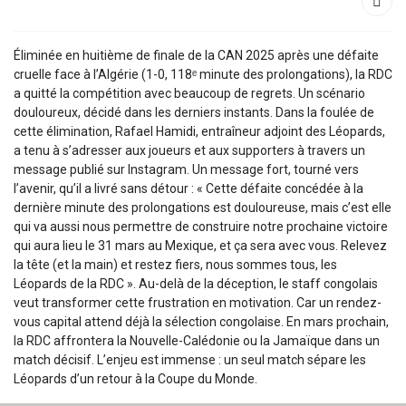
Éliminée en huitième de finale de la CAN 2025 après une défaite
cruelle face à l’Algérie (1-0, 118ᵉ minute des prolongations), la RDC
a quitté la compétition avec beaucoup de regrets. Un scénario
douloureux, décidé dans les derniers instants. Dans la foulée de
cette élimination, Rafael Hamidi, entraîneur adjoint des Léopards,
a tenu à s’adresser aux joueurs et aux supporters à travers un
message publié sur Instagram. Un message fort, tourné vers
l’avenir, qu’il a livré sans détour : « Cette défaite concédée à la
dernière minute des prolongations est douloureuse, mais c’est elle
qui va aussi nous permettre de construire notre prochaine victoire
qui aura lieu le 31 mars au Mexique, et ça sera avec vous. Relevez
la tête (et la main) et restez fiers, nous sommes tous, les
Léopards de la RDC ». Au-delà de la déception, le staff congolais
veut transformer cette frustration en motivation. Car un rendez-
vous capital attend déjà la sélection congolaise. En mars prochain,
la RDC affrontera la Nouvelle-Calédonie ou la Jamaïque dans un
match décisif. L’enjeu est immense : un seul match sépare les
Léopards d’un retour à la Coupe du Monde.